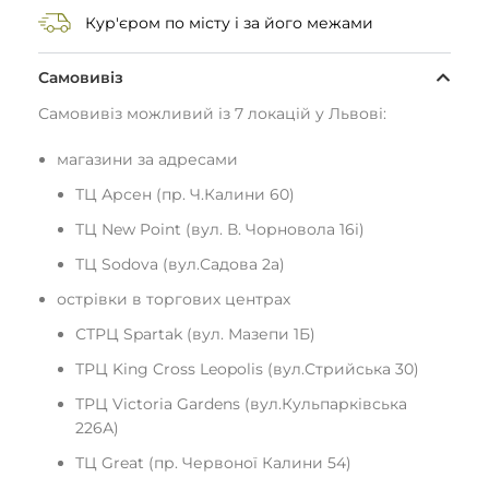
Кур'єром по місту і за його межами
Самовивіз
Самовивіз можливий із 7 локацій у Львові:
магазини за адресами
ТЦ Арсен (пр. Ч.Калини 60)
ТЦ New Point (вул. В. Чорновола 16і)
ТЦ Sodova (вул.Садова 2а)
острівки в торгових центрах
СТРЦ Spartak (вул. Мазепи 1Б)
ТРЦ King Cross Leopolis (вул.Стрийська 30)
ТРЦ Victoria Gardens (вул.Кульпарківська
226А)
ТЦ Great (пр. Червоної Калини 54)