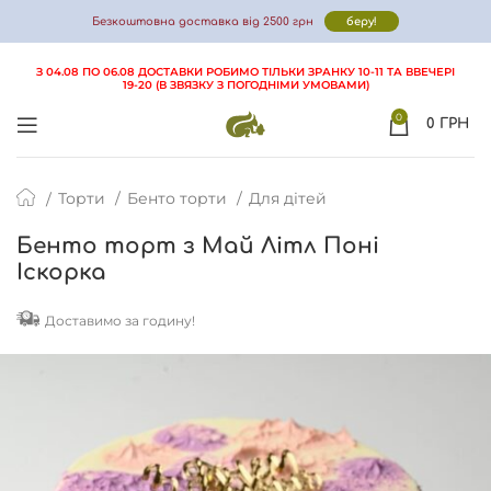
Безкоштовна доставка від 2500 грн
беру!
З 04.08 ПО 06.08 ДОСТАВКИ РОБИМО ТІЛЬКИ ЗРАНКУ 10-11 ТА ВВЕЧЕРІ
19-20 (В ЗВЯЗКУ З ПОГОДНІМИ УМОВАМИ)
ФОТО
ВІДГУКИ
ДОСТАВКА І ОПЛАТА
FAQ
0
0
ГРН
Торти
Бенто торти
Для дітей
Бенто торт з Май Літл Поні
Іскорка
Доставимо за годину!