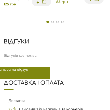
85
грн
125
грн
ВІДГУКИ
Відгуків ще немає
аписати відгук
ДОСТАВКА І ОПЛАТА
Доставка
Самовивіз із магазинів та корнерів